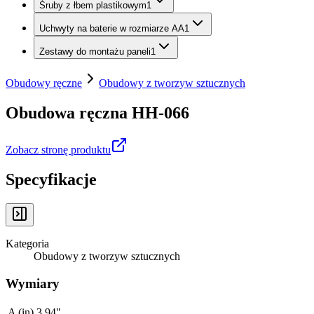
Śruby z łbem plastikowym
1
Uchwyty na baterie w rozmiarze AA
1
Zestawy do montażu paneli
1
Obudowy ręczne
Obudowy z tworzyw sztucznych
Obudowa ręczna HH-066
Zobacz stronę produktu
Specyfikacje
Kategoria
Obudowy z tworzyw sztucznych
Wymiary
A (in)
3.94"