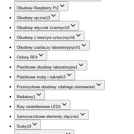
Obudowy Raspberry Pi
2
Obudowy ręczne
13
Obudowy wtyczek ściennych
3
Obudowy z tworzyw sztucznych
5
Obudowy zasilaczy laboratoryjnych
1
Osłony RF
4
Plastikowe obudowy laboratoryjne
1
Plastikowe śruby i nakrętki
3
Przemysłowe obudowy zdalnego sterowania
1
Radiatory
1
Rury oświetleniowe LED
1
Samozaciskowe elementy złączne
1
Śruby
19