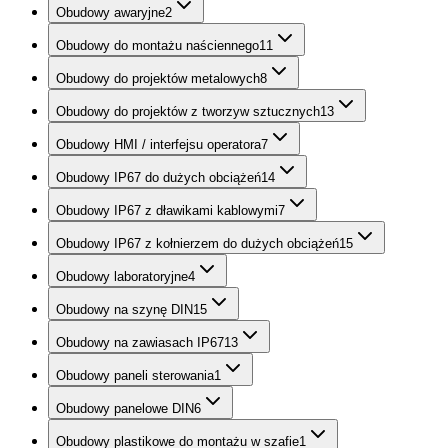
Obudowy awaryjne
2
Obudowy do montażu naściennego
11
Obudowy do projektów metalowych
8
Obudowy do projektów z tworzyw sztucznych
13
Obudowy HMI / interfejsu operatora
7
Obudowy IP67 do dużych obciążeń
14
Obudowy IP67 z dławikami kablowymi
7
Obudowy IP67 z kołnierzem do dużych obciążeń
15
Obudowy laboratoryjne
4
Obudowy na szynę DIN
15
Obudowy na zawiasach IP67
13
Obudowy paneli sterowania
1
Obudowy panelowe DIN
6
Obudowy plastikowe do montażu w szafie
1