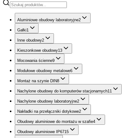
Aluminiowe obudowy laboratoryjne
2
Gałki
1
Inne obudowy
2
Kieszonkowe obudowy
13
Mocowania ścienne
9
Modułowe obudowy metalowe
6
Montaż na szynie DIN
8
Nachylone obudowy do komputerów stacjonarnych
11
Nachylone obudowy laboratoryjne
2
Nakładki na przełączniki dotykowe
2
Obudowy aluminiowe do montażu w szafie
4
Obudowy aluminiowe IP67
15