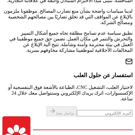
المنافسة. نتبنى مبدأ الاحترام المتبادل والثقة في علاقاتنا التجارية.
لدينا سياسات واضحة بشأن منع تضارب المصالح. موظفونا ملزمون
بالإبلاغ عن المواقف التي قد تخلق تضاربًا بين مصالحهم الشخصية
ومصالح الشركة.
نطبق سياسة عدم تسامح مطلقة تجاه جميع أشكال التمييز
والتحرش والتنمر في مكان العمل. نضمن حق جميع موظفينا في
العمل في بيئة محترمة وآمنة وشاملة. تتيح آلية الإبلاغ عن
المخالفات الأخلاقية لموظفينا مشاركة مخاوفهم بسرية.
استفسار عن حلول العلب
لاختيار العلب، التشغيل CNC، الطباعة بالأشعة فوق البنفسجية أو
الإكسسوارات، اترك بريدك الإلكتروني وسنتواصل معك خلال 24
ساعة.
تواصل معنا