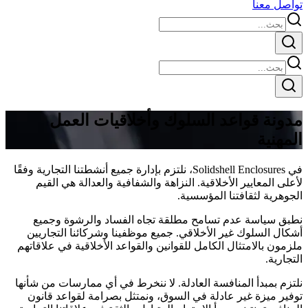
تواصل معنا
مدونة قواعد السلوك وأخلاقيات العمل
المهنية
في Solidshell Enclosures، نلتزم بإدارة جميع أنشطتنا التجارية وفقًا
لأعلى المعايير الأخلاقية. النزاهة والشفافية والعدالة هي القيم
الجوهرية لثقافتنا المؤسسية.
نطبق سياسة عدم تسامح مطلقة تجاه الفساد والرشوة وجميع
أشكال السلوك غير الأخلاقي. جميع موظفينا وشركائنا التجاريين
ملزمون بالامتثال الكامل للقوانين والقواعد الأخلاقية في علاقاتهم
التجارية.
نلتزم بمبدأ المنافسة العادلة. لا ننخرط في أي ممارسات من شأنها
توفير ميزة غير عادلة في السوق، ونمتثل بصرامة لقواعد قانون