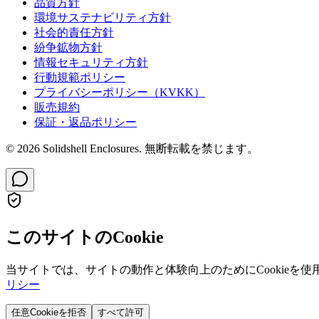
品質方針
環境サステナビリティ方針
社会的責任方針
紛争鉱物方針
情報セキュリティ方針
行動規範ポリシー
プライバシーポリシー（KVKK）
販売規約
保証・返品ポリシー
© 2026 Solidshell Enclosures. 無断転載を禁じます。
このサイトのCookie
当サイトでは、サイトの動作と体験向上のためにCookieを使
リシー
任意Cookieを拒否
すべて許可