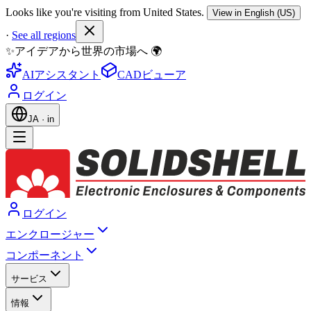
Looks like you're visiting from United States.
View in English (US)
·
See all regions
✨アイデアから世界の市場へ 🌍
AIアシスタント
CADビューア
ログイン
JA
·
in
ログイン
エンクロージャー
コンポーネント
サービス
情報