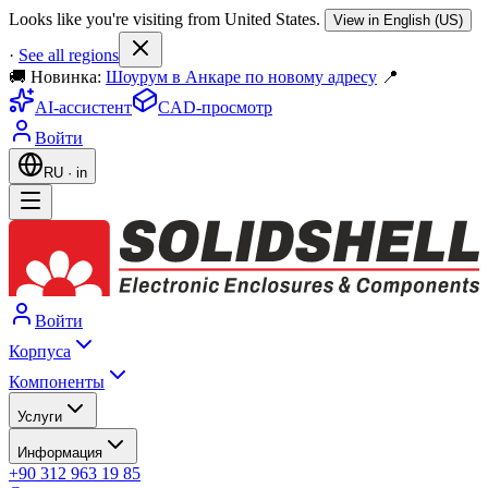
Looks like you're visiting from United States.
View in English (US)
·
See all regions
🚚 Новинка:
Шоурум в Анкаре по новому адресу
📍
AI-ассистент
CAD-просмотр
Войти
RU
·
in
Войти
Корпуса
Компоненты
Услуги
Информация
+90 312 963 19 85