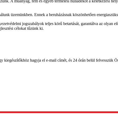
nk. A műanyag, fém és egyéb termelési hulladékot a keletkezési hely
ználunk üzemünkben. Ennek a beruházásnak köszönhetően energiaszükség
ezetvédelmi jogszabályok teljes körű betartását, garantálva az olyan 
lesztési célokat tűzünk ki.
egészítőkhöz hagyja el e-mail címét, és 24 órán belül felvesszük Ön