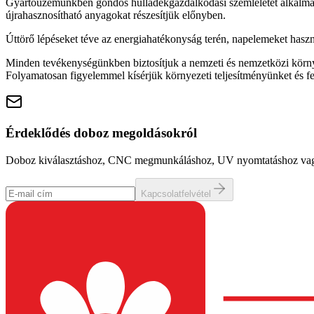
Gyártóüzemünkben gondos hulladékgazdálkodási szemléletet alkalmazu
újrahasznosítható anyagokat részesítjük előnyben.
Úttörő lépéseket téve az energiahatékonyság terén, napelemeket has
Minden tevékenységünkben biztosítjuk a nemzeti és nemzetközi körny
Folyamatosan figyelemmel kísérjük környezeti teljesítményünket és fej
Érdeklődés doboz megoldásokról
Doboz kiválasztáshoz, CNC megmunkáláshoz, UV nyomtatáshoz vagy ki
Kapcsolatfelvétel