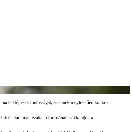
t ma tett lépések fontosságát, és ennek megfelelően konkrét
nk élettartamát, ezáltal a forrásánál csökkentjük a