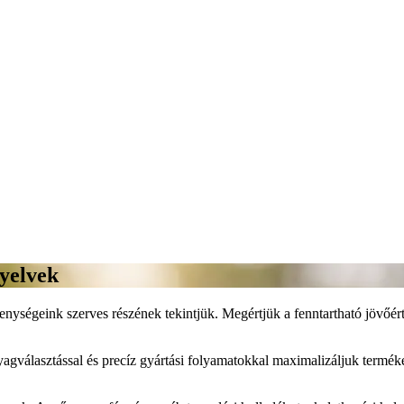
nyelvek
enységeink szerves részének tekintjük. Megértjük a fenntartható jövőér
agválasztással és precíz gyártási folyamatokkal maximalizáljuk termékei