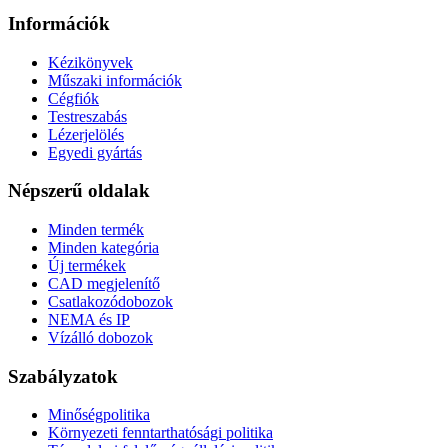
Információk
Kézikönyvek
Műszaki információk
Cégfiók
Testreszabás
Lézerjelölés
Egyedi gyártás
Népszerű oldalak
Minden termék
Minden kategória
Új termékek
CAD megjelenítő
Csatlakozódobozok
NEMA és IP
Vízálló dobozok
Szabályzatok
Minőségpolitika
Környezeti fenntarthatósági politika