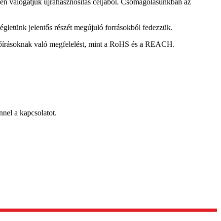
én válogatjuk újrahasznosítás céljából. Csomagolásunkban az
letünk jelentős részét megújuló forrásokból fedezzük.
előírásoknak való megfelelést, mint a RoHS és a REACH.
nel a kapcsolatot.