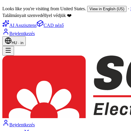
Looks like you're visiting from United States.
·
View in English (US)
Találmányait szenvedéllyel védjük ❤️
AI Asszisztens
CAD néző
Bejelentkezés
HU
·
in
Bejelentkezés