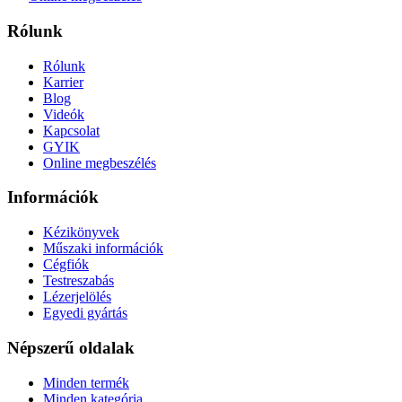
Rólunk
Rólunk
Karrier
Blog
Videók
Kapcsolat
GYIK
Online megbeszélés
Információk
Kézikönyvek
Műszaki információk
Cégfiók
Testreszabás
Lézerjelölés
Egyedi gyártás
Népszerű oldalak
Minden termék
Minden kategória