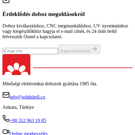
Érdeklődés doboz megoldásokról
Doboz kiválasztáshoz, CNC megmunkáláshoz, UV nyomtatáshoz
vagy kiegészítőkhöz hagyja el e-mail címét, és 24 órán belül
felvesszük Önnel a kapcsolatot.
Kapcsolatfelvétel
Minőségi elektronikai dobozok gyártása 1985 óta.
info@solidshell.co
Ankara
,
Türkiye
+90 312 963 19 85
Online megbeszélés