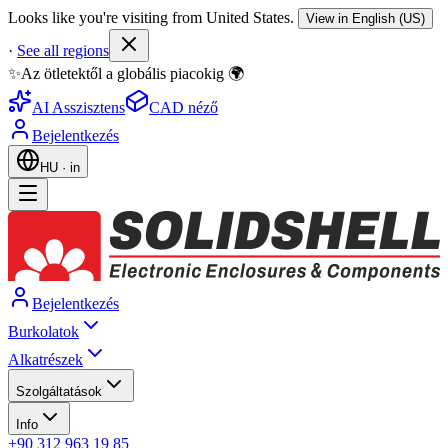
Looks like you're visiting from United States.
View in English (US)
·
See all regions
✨Az ötletektől a globális piacokig 🌍
AI Asszisztens
CAD néző
Bejelentkezés
HU
·
in
Bejelentkezés
Burkolatok
Alkatrészek
Szolgáltatások
Info
+90 312 963 19 85