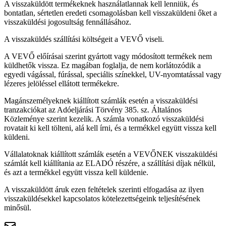
A visszaküldött termékeknek használatlannak kell lenniük, és
bontatlan, sértetlen eredeti csomagolásban kell visszaküldeni őket a
visszaküldési jogosultság fennállásához.
A visszaküldés szállítási költségeit a VEVŐ viseli.
A VEVŐ előírásai szerint gyártott vagy módosított termékek nem
küldhetők vissza. Ez magában foglalja, de nem korlátozódik a
egyedi vágással, fúrással, speciális színekkel, UV-nyomtatással vagy
lézeres jelöléssel ellátott termékekre.
Magánszemélyeknek kiállított számlák esetén a visszaküldési
tranzakciókat az Adóeljárási Törvény 385. sz. Általános
Közleménye szerint kezelik. A számla vonatkozó visszaküldési
rovatait ki kell tölteni, alá kell írni, és a termékkel együtt vissza kell
küldeni.
Vállalatoknak kiállított számlák esetén a VEVŐNEK visszaküldési
számlát kell kiállítania az ELADÓ részére, a szállítási díjak nélkül,
és azt a termékkel együtt vissza kell küldenie.
A visszaküldött áruk ezen feltételek szerinti elfogadása az ilyen
visszaküldésekkel kapcsolatos kötelezettségeink teljesítésének
minősül.