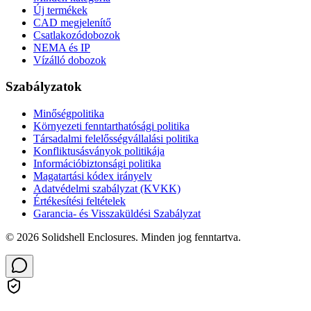
Új termékek
CAD megjelenítő
Csatlakozódobozok
NEMA és IP
Vízálló dobozok
Szabályzatok
Minőségpolitika
Környezeti fenntarthatósági politika
Társadalmi felelősségvállalási politika
Konfliktusásványok politikája
Információbiztonsági politika
Magatartási kódex irányelv
Adatvédelmi szabályzat (KVKK)
Értékesítési feltételek
Garancia- és Visszaküldési Szabályzat
© 2026 Solidshell Enclosures. Minden jog fenntartva.