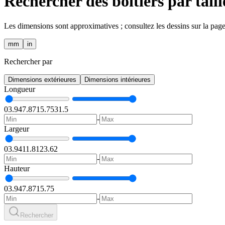
Rechercher des boîtiers par taill
Les dimensions sont approximatives ; consultez les dessins sur la pag
mm
in
Rechercher par
Dimensions extérieures
Dimensions intérieures
Longueur
0
3.94
7.87
15.75
31.5
-
Largeur
0
3.94
11.81
23.62
-
Hauteur
0
3.94
7.87
15.75
-
Rechercher