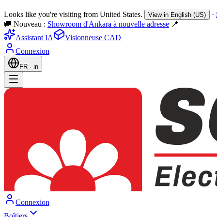
Looks like you're visiting from United States.
·
View in English (US)
🚚 Nouveau :
Showroom d'Ankara à nouvelle adresse
📍
Assistant IA
Visionneuse CAD
Connexion
FR
·
in
Connexion
Boîtiers