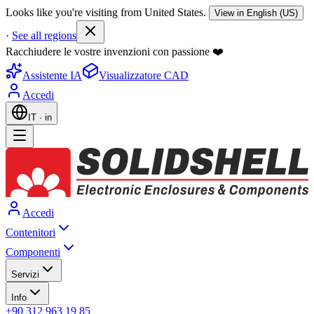
Looks like you're visiting from United States.
View in English (US)
·
See all regions
Racchiudere le vostre invenzioni con passione ❤️
Assistente IA
Visualizzatore CAD
Accedi
IT
·
in
Accedi
Contenitori
Componenti
Servizi
Info
+90 312 963 19 85