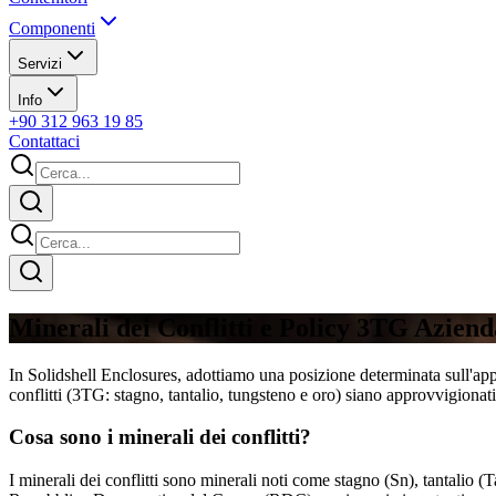
Componenti
Servizi
Info
+90 312 963 19 85
Contattaci
Minerali dei Conflitti e Policy 3TG Aziend
In Solidshell Enclosures, adottiamo una posizione determinata sull'app
conflitti (3TG: stagno, tantalio, tungsteno e oro) siano approvvigionat
Cosa sono i minerali dei conflitti?
I minerali dei conflitti sono minerali noti come stagno (Sn), tantalio (