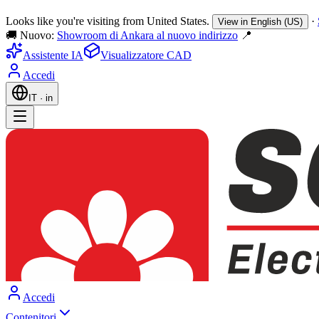
Looks like you're visiting from United States.
·
View in English (US)
🚚 Nuovo:
Showroom di Ankara al nuovo indirizzo
📍
Assistente IA
Visualizzatore CAD
Accedi
IT
·
in
Accedi
Contenitori