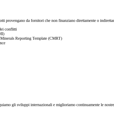
odotti provengano da fornitori che non finanziano direttamente o indiretta
ei conflitti
MI)
ict Minerals Reporting Template (CMRT)
ence
eguiamo gli sviluppi internazionali e miglioriamo continuamente le nostr