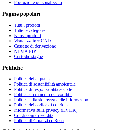
Produzione personalizzata
Pagine popolari
Tutti i prodotti
Tutte le categorie
Nuovi prodotti
Visualizzatore CAD
Cassette di derivazione
NEMA e IP
Custodie stagne
Politiche
Politica della qualità
Politica di sostenibilità ambientale
Politica di responsabilità sociale
Politica sui minerali dei conflitti
Politica sulla sicurezza delle informazioni
Politica del codice di condotta
Informativa sulla privacy (KVKK)
Condizioni di vendita
Politica di Garanzia e Reso