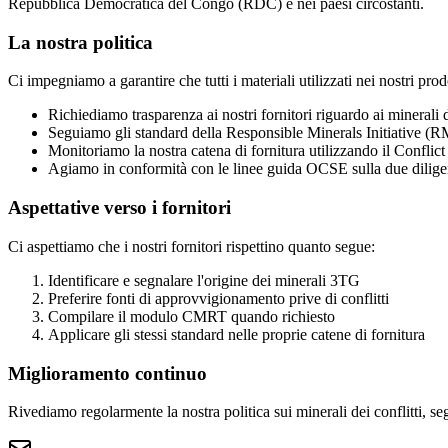
Repubblica Democratica del Congo (RDC) e nei paesi circostanti.
La nostra politica
Ci impegniamo a garantire che tutti i materiali utilizzati nei nostri pr
Richiediamo trasparenza ai nostri fornitori riguardo ai minerali d
Seguiamo gli standard della Responsible Minerals Initiative (R
Monitoriamo la nostra catena di fornitura utilizzando il Confl
Agiamo in conformità con le linee guida OCSE sulla due dilig
Aspettative verso i fornitori
Ci aspettiamo che i nostri fornitori rispettino quanto segue:
Identificare e segnalare l'origine dei minerali 3TG
Preferire fonti di approvvigionamento prive di conflitti
Compilare il modulo CMRT quando richiesto
Applicare gli stessi standard nelle proprie catene di fornitura
Miglioramento continuo
Rivediamo regolarmente la nostra politica sui minerali dei conflitti, s