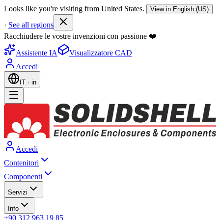
Looks like you're visiting from United States.
View in English (US)
·
See all regions
Racchiudere le vostre invenzioni con passione ❤️
Assistente IA
Visualizzatore CAD
Accedi
IT
·
in
Accedi
Contenitori
Componenti
Servizi
Info
+90 312 963 19 85