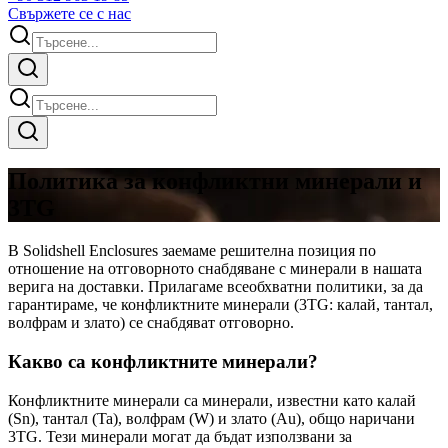
Свържете се с нас
Политика за конфликтни минерали и
3TG
В Solidshell Enclosures заемаме решителна позиция по
отношение на отговорното снабдяване с минерали в нашата
верига на доставки. Прилагаме всеобхватни политики, за да
гарантираме, че конфликтните минерали (3TG: калай, тантал,
волфрам и злато) се снабдяват отговорно.
Какво са конфликтните минерали?
Конфликтните минерали са минерали, известни като калай
(Sn), тантал (Ta), волфрам (W) и злато (Au), общо наричани
3TG. Тези минерали могат да бъдат използвани за