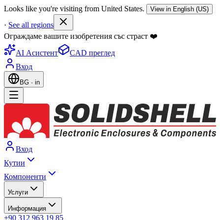
Looks like you're visiting from United States.
View in English (US)
·
See all regions
Ограждаме вашите изобретения със страст ❤️
AI Асистент
CAD преглед
Вход
BG
·
in
Вход
Кутии
Компоненти
Услуги
Информация
+90 312 963 19 85