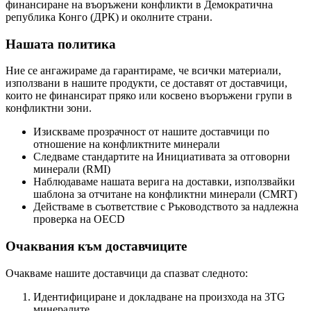
финансиране на въоръжени конфликти в Демократична
република Конго (ДРК) и околните страни.
Нашата политика
Ние се ангажираме да гарантираме, че всички материали,
използвани в нашите продукти, се доставят от доставчици,
които не финансират пряко или косвено въоръжени групи в
конфликтни зони.
Изискваме прозрачност от нашите доставчици по
отношение на конфликтните минерали
Следваме стандартите на Инициативата за отговорни
минерали (RMI)
Наблюдаваме нашата верига на доставки, използвайки
шаблона за отчитане на конфликтни минерали (CMRT)
Действаме в съответствие с Ръководството за надлежна
проверка на OECD
Очаквания към доставчиците
Очакваме нашите доставчици да спазват следното:
Идентифициране и докладване на произхода на 3TG
минералите