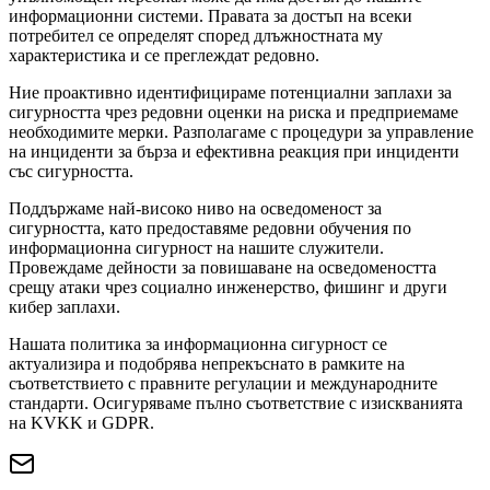
информационни системи. Правата за достъп на всеки
потребител се определят според длъжностната му
характеристика и се преглеждат редовно.
Ние проактивно идентифицираме потенциални заплахи за
сигурността чрез редовни оценки на риска и предприемаме
необходимите мерки. Разполагаме с процедури за управление
на инциденти за бърза и ефективна реакция при инциденти
със сигурността.
Поддържаме най-високо ниво на осведоменост за
сигурността, като предоставяме редовни обучения по
информационна сигурност на нашите служители.
Провеждаме дейности за повишаване на осведомеността
срещу атаки чрез социално инженерство, фишинг и други
кибер заплахи.
Нашата политика за информационна сигурност се
актуализира и подобрява непрекъснато в рамките на
съответствието с правните регулации и международните
стандарти. Осигуряваме пълно съответствие с изискванията
на KVKK и GDPR.