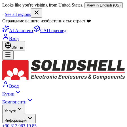
Looks like you're visiting from United States.
View in English (US)
·
See all regions
Ограждаме вашите изобретения със страст ❤️
AI Асистент
CAD преглед
Вход
BG
·
in
Вход
Кутии
Компоненти
Услуги
Информация
+90 312 963 19 85