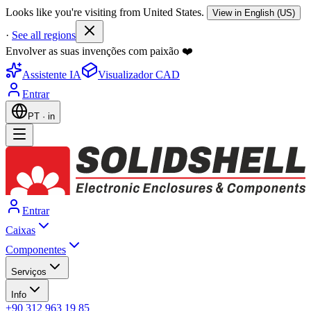
Looks like you're visiting from United States.
View in English (US)
·
See all regions
Envolver as suas invenções com paixão ❤️
Assistente IA
Visualizador CAD
Entrar
PT
·
in
Entrar
Caixas
Componentes
Serviços
Info
+90 312 963 19 85