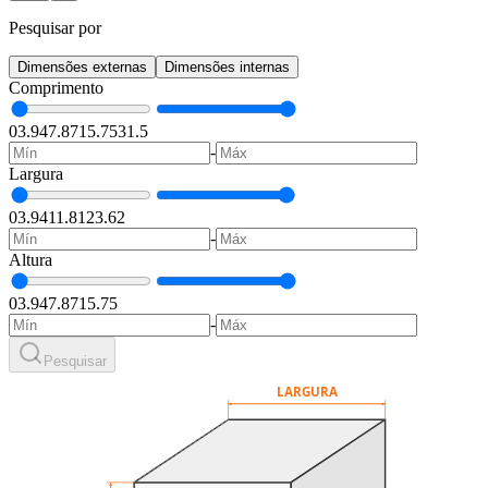
Pesquisar por
Dimensões externas
Dimensões internas
Comprimento
0
3.94
7.87
15.75
31.5
-
Largura
0
3.94
11.81
23.62
-
Altura
0
3.94
7.87
15.75
-
Pesquisar
LARGURA