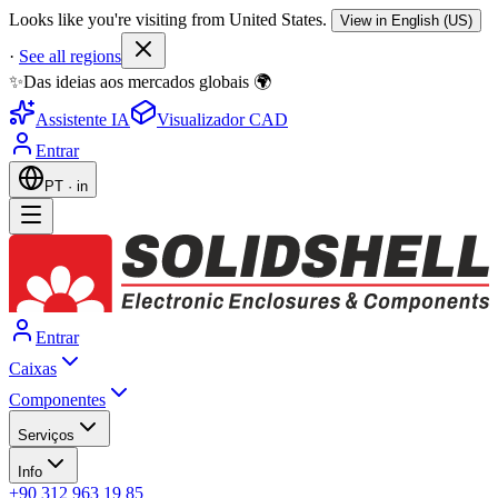
Looks like you're visiting from United States.
View in English (US)
·
See all regions
✨Das ideias aos mercados globais 🌍
Assistente IA
Visualizador CAD
Entrar
PT
·
in
Entrar
Caixas
Componentes
Serviços
Info
+90 312 963 19 85