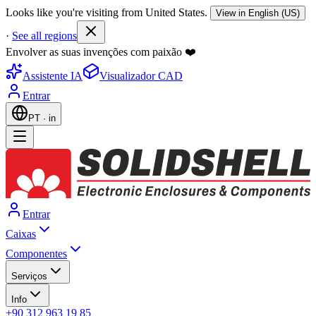
Looks like you're visiting from United States.
View in English (US)
·
See all regions
Envolver as suas invenções com paixão ❤️
Assistente IA
Visualizador CAD
Entrar
PT
·
in
Entrar
Caixas
Componentes
Serviços
Info
+90 312 963 19 85