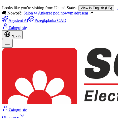
Looks like you're visiting from United States.
·
View in English (US)
🚚 Nowość:
Salon w Ankarze pod nowym adresem
📍
Asystent AI
Przeglądarka CAD
Zaloguj się
PL
·
in
Zaloguj się
Obudowy