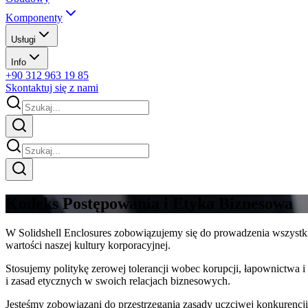
Komponenty
Usługi
Info
+90 312 963 19 85
Skontaktuj się z nami
Kodeks Postępowania i Etyka Biznesowa
W Solidshell Enclosures zobowiązujemy się do prowadzenia wszystk
wartości naszej kultury korporacyjnej.
Stosujemy politykę zerowej tolerancji wobec korupcji, łapownictwa 
i zasad etycznych w swoich relacjach biznesowych.
Jesteśmy zobowiązani do przestrzegania zasady uczciwej konkurencji