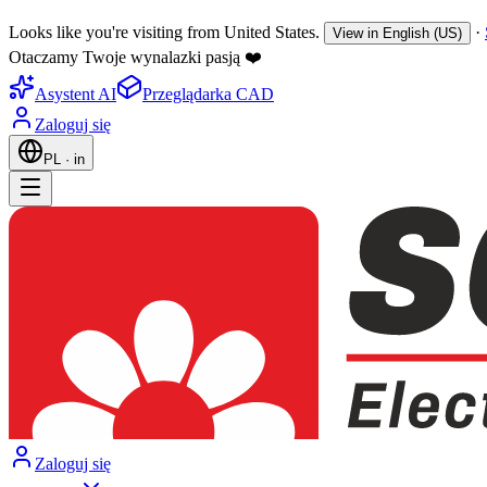
Looks like you're visiting from United States.
·
View in English (US)
Otaczamy Twoje wynalazki pasją ❤️
Asystent AI
Przeglądarka CAD
Zaloguj się
PL
·
in
Zaloguj się