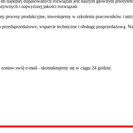
 im najlepiej dopasowanych rozwiązań jest naszym głównym priorytetem
ktywnych i najwyższej jakości rozwiązań.
damy procesy produkcyjne, inwestujemy w szkolenia pracowników i utrz
o przedsprzedażowe, wsparcie techniczne i obsługę posprzedażową. N
staw swój e-mail - skontaktujemy się w ciągu 24 godzin.