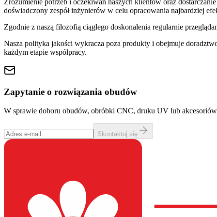
Zrozumienie potrzeb i oczekiwań naszych klientów oraz dostarczanie
doświadczony zespół inżynierów w celu opracowania najbardziej efe
Zgodnie z naszą filozofią ciągłego doskonalenia regularnie przeglą
Nasza polityka jakości wykracza poza produkty i obejmuje doradztw
każdym etapie współpracy.
Zapytanie o rozwiązania obudów
W sprawie doboru obudów, obróbki CNC, druku UV lub akcesoriów zo
Skontaktuj się