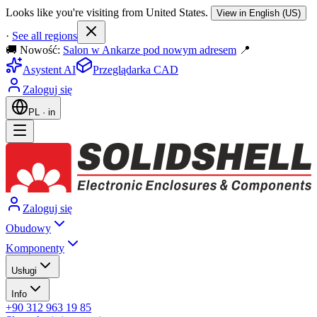
Looks like you're visiting from United States.
View in English (US)
·
See all regions
🚚 Nowość:
Salon w Ankarze pod nowym adresem
📍
Asystent AI
Przeglądarka CAD
Zaloguj się
PL
·
in
Zaloguj się
Obudowy
Komponenty
Usługi
Info
+90 312 963 19 85