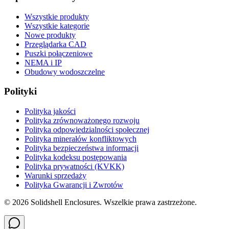
Wszystkie produkty
Wszystkie kategorie
Nowe produkty
Przeglądarka CAD
Puszki połączeniowe
NEMA i IP
Obudowy wodoszczelne
Polityki
Polityka jakości
Polityka zrównoważonego rozwoju
Polityka odpowiedzialności społecznej
Polityka minerałów konfliktowych
Polityka bezpieczeństwa informacji
Polityka kodeksu postępowania
Polityka prywatności (KVKK)
Warunki sprzedaży
Polityka Gwarancji i Zwrotów
© 2026 Solidshell Enclosures. Wszelkie prawa zastrzeżone.