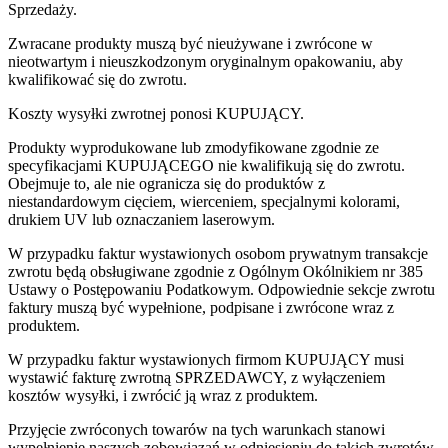
Sprzedaży.
Zwracane produkty muszą być nieużywane i zwrócone w
nieotwartym i nieuszkodzonym oryginalnym opakowaniu, aby
kwalifikować się do zwrotu.
Koszty wysyłki zwrotnej ponosi KUPUJĄCY.
Produkty wyprodukowane lub zmodyfikowane zgodnie ze
specyfikacjami KUPUJĄCEGO nie kwalifikują się do zwrotu.
Obejmuje to, ale nie ogranicza się do produktów z
niestandardowym cięciem, wierceniem, specjalnymi kolorami,
drukiem UV lub oznaczaniem laserowym.
W przypadku faktur wystawionych osobom prywatnym transakcje
zwrotu będą obsługiwane zgodnie z Ogólnym Okólnikiem nr 385
Ustawy o Postępowaniu Podatkowym. Odpowiednie sekcje zwrotu
faktury muszą być wypełnione, podpisane i zwrócone wraz z
produktem.
W przypadku faktur wystawionych firmom KUPUJĄCY musi
wystawić fakturę zwrotną SPRZEDAWCY, z wyłączeniem
kosztów wysyłki, i zwrócić ją wraz z produktem.
Przyjęcie zwróconych towarów na tych warunkach stanowi
wypełnienie naszych zobowiązań w odniesieniu do takich zwrotów.