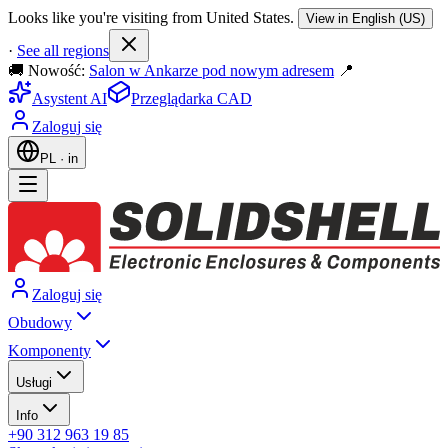
Looks like you're visiting from United States.
View in English (US)
·
See all regions
🚚 Nowość:
Salon w Ankarze pod nowym adresem
📍
Asystent AI
Przeglądarka CAD
Zaloguj się
PL
·
in
Zaloguj się
Obudowy
Komponenty
Usługi
Info
+90 312 963 19 85